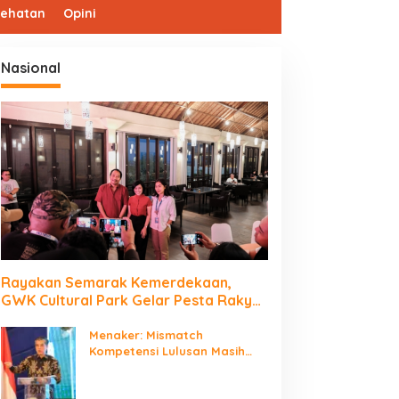
sehatan
Opini
Nasional
Rayakan Semarak Kemerdekaan,
GWK Cultural Park Gelar Pesta Rakyat
2026
Menaker: Mismatch
Kompetensi Lulusan Masih
Jadi Tantangan Dunia Kerja