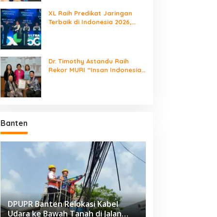
XL Raih Predikat Jaringan
Terbaik di Indonesia 2026,
Babak Baru Persaingan
Jaringan Nasional!
Dr. Timothy Astandu Raih
Rekor MURI “Insan Indonesia
yang Mengunjungi Negara
Berdaulat Terbanyak”
Banten
DPUPR Banten Relokasi Kabel
Udara ke Bawah Tanah di Jalan