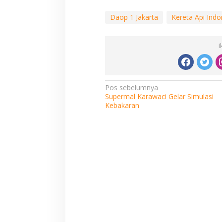
Daop 1 Jakarta
Kereta Api Indo
I
Navigasi
Pos sebelumnya
Supermal Karawaci Gelar Simulasi
pos
Kebakaran