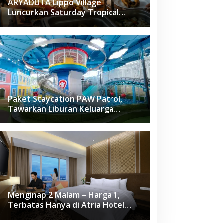
ARYADUTA Lippo Village
Luncurkan Saturday Tropical
Brunch
Paket Staycation PAW Patrol,
Tawarkan Liburan Keluarga
Menyenangkan Hanya di Herloom
Hotel BSD
Menginap 2 Malam – Harga 1,
Terbatas Hanya di Atria Hotel
Gading Serpong