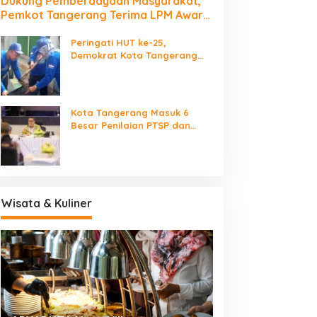
Dukung Pemberdayaan Masyarakat,
Pemkot Tangerang Terima LPM Award
2026
Peringati HUT ke-25,
Demokrat Kota Tangerang
Bersihkan Bantaran Cisadane
dan Tanam Pohon
Kota Tangerang Masuk 6
Besar Penilaian PTSP dan
Percepatan Berusaha
Nasional
Wisata & Kuliner