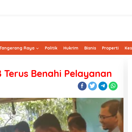
Tangerang Raya
Politik
Hukrim
Bisnis
Properti
Ke
 Terus Benahi Pelayanan