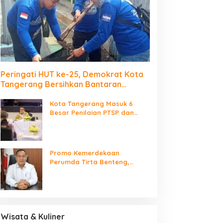
Peringati HUT ke-25, Demokrat Kota
Tangerang Bersihkan Bantaran
Cisadane dan Tanam Pohon
Kota Tangerang Masuk 6
Besar Penilaian PTSP dan
Percepatan Berusaha
Nasional
Promo Kemerdekaan
Perumda Tirta Benteng,
Biaya Sambungan Baru Air
Bersih Cuma Rp237 Ribu
Wisata & Kuliner