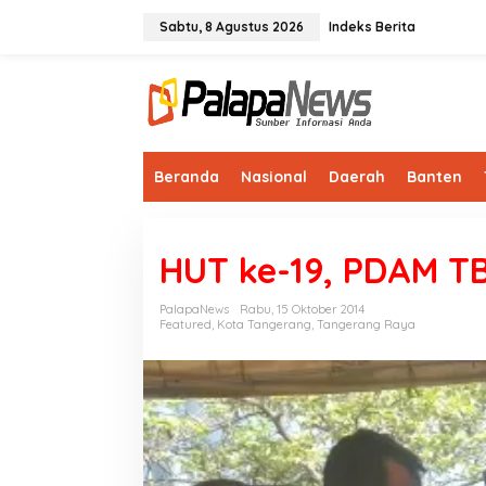
Lewati
ke
Sabtu, 8 Agustus 2026
Indeks Berita
konten
Beranda
Nasional
Daerah
Banten
HUT ke-19, PDAM TB
PalapaNews
Rabu, 15 Oktober 2014
Featured
,
Kota Tangerang
,
Tangerang Raya