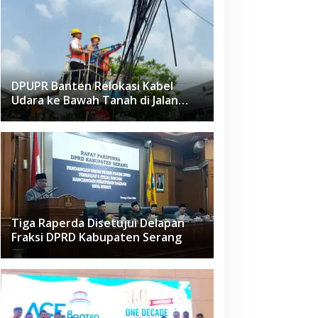
DPUPR Banten Relokasi Kabel
Udara ke Bawah Tanah di Jalan
Raden Fatah Ciledug
Tiga Raperda Disetujui Delapan
Fraksi DPRD Kabupaten Serang