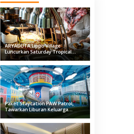
ARYADUTA Lippo Village
Luncurkan Saturday Tropical
Brunch
Paket Staycation PAW Patrol,
Tawarkan Liburan Keluarga
Menyenangkan Hanya di Herloom
Hotel BSD