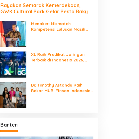
Rayakan Semarak Kemerdekaan,
GWK Cultural Park Gelar Pesta Rakyat
2026
Menaker: Mismatch
Kompetensi Lulusan Masih
Jadi Tantangan Dunia Kerja
XL Raih Predikat Jaringan
Terbaik di Indonesia 2026,
Babak Baru Persaingan
Jaringan Nasional!
Dr. Timothy Astandu Raih
Rekor MURI “Insan Indonesia
yang Mengunjungi Negara
Berdaulat Terbanyak”
Banten