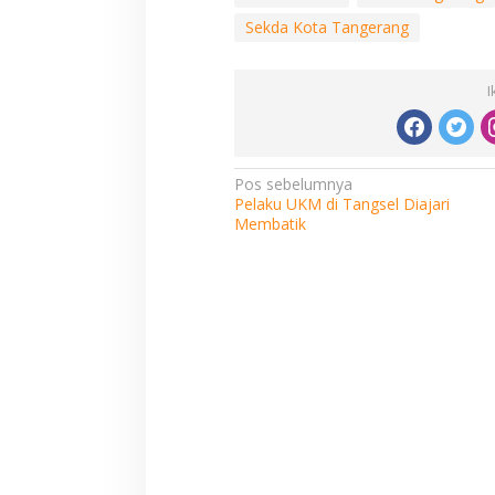
Sekda Kota Tangerang
I
Navigasi
Pos sebelumnya
Pelaku UKM di Tangsel Diajari
pos
Membatik