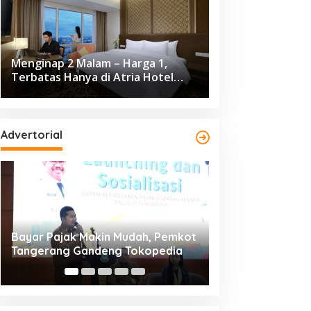
Menginap 2 Malam – Harga 1,
Terbatas Hanya di Atria Hotel
Gading Serpong
Advertorial
Resmi Bergulir, 651 Kafilah
Dikunjungi 139.68
Ramaikan MTQ XXV Kota
Cisadane 2026 C
Tangerang di Ciledug
Ekonomi Rp10,63 