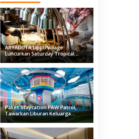
ARYADUTA Lippo Village
Luncurkan Saturday Tropical
Brunch
Paket Staycation PAW Patrol,
Tawarkan Liburan Keluarga
Menyenangkan Hanya di Herloom
Hotel BSD