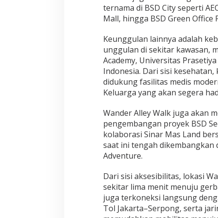
ternama di BSD City seperti AE
Mall, hingga BSD Green Office 
Keunggulan lainnya adalah kebe
unggulan di sekitar kawasan, m
Academy, Universitas Prasetiy
Indonesia. Dari sisi kesehatan,
didukung fasilitas medis modern
Keluarga yang akan segera hadi
Wander Alley Walk juga akan m
pengembangan proyek BSD Secr
kolaborasi Sinar Mas Land be
saat ini tengah dikembangkan
Adventure.
Dari sisi aksesibilitas, lokasi 
sekitar lima menit menuju gerb
juga terkoneksi langsung deng
Tol Jakarta–Serpong, serta jar