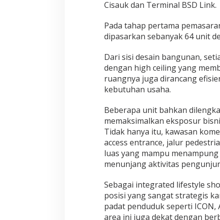
Cisauk dan Terminal BSD Link.
Pada tahap pertama pemasaran
dipasarkan sebanyak 64 unit de
Dari sisi desain bangunan, se
dengan high ceiling yang memb
ruangnya juga dirancang efis
kebutuhan usaha.
Beberapa unit bahkan dilengka
memaksimalkan eksposur bisnis
Tidak hanya itu, kawasan komers
access entrance, jalur pedestri
luas yang mampu menampung l
menunjang aktivitas pengunju
Sebagai integrated lifestyle s
posisi yang sangat strategis ka
padat penduduk seperti ICON, Av
area ini juga dekat dengan ber