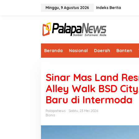
Lewati
ke
Minggu, 9 Agustus 2026
Indeks Berita
konten
Beranda
Nasional
Daerah
Banten
Sinar Mas Land Re
Alley Walk BSD Cit
Baru di Intermoda
PalapaNews
Sabtu, 23 Mei 2026
Bisnis