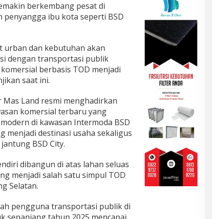
emakin berkembang pesat di
ah penyangga ibu kota seperti BSD
at urban dan kebutuhan akan
si dengan transportasi publik
omersial berbasis TOD menjadi
ikan saat ini.
ar Mas Land resmi menghadirkan
asan komersial terbaru yang
s modern di kawasan Intermoda BSD
ng menjadi destinasi usaha sekaligus
 jantung BSD City.
diri dibangun di atas lahan seluas
ng menjadi salah satu simpul TOD
ng Selatan.
ah pengguna transportasi publik di
uk sepanjang tahun 2025 mencapai