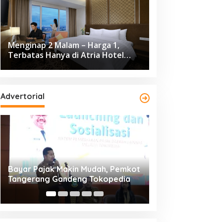
Menginap 2 Malam – Harga 1,
Terbatas Hanya di Atria Hotel
Gading Serpong
Advertorial
Resmi Bergulir, 651 Kafilah
Dikunjungi 139.68
Ramaikan MTQ XXV Kota
Cisadane 2026 C
Tangerang di Ciledug
Ekonomi Rp10,63 