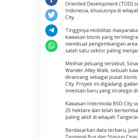
Oriented Development (TOD) s
Indonesia, khususnya di wilay
City.
Tingginya mobilitas masyarak
kawasan bisnis yang terintegra
membuat pengembangan area k
salah satu sektor paling menjanj
Melihat peluang tersebut, Sin
Wander Alley Walk, sebuah kaw
dirancang sebagai pusat bisni
City. Proyek ini digadang-gada
investasi baru yang strategis di
Kawasan Intermoda BSD City sen
25 hektare dan telah berkemba
paling aktif di wilayah Tangera
Berdasarkan data terbaru, juml
Terminal Bus dan Stasiun Cisa