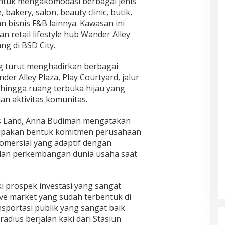
untuk mengakomodasi berbagai jenis
 bakery, salon, beauty clinic, butik,
 bisnis F&B lainnya. Kawasan ini
 retail lifestyle hub Wander Alley
ng di BSD City.
g turut menghadirkan berbagai
der Alley Plaza, Play Courtyard, jalur
 hingga ruang terbuka hijau yang
n aktivitas komunitas.
s Land, Anna Budiman mengatakan
upakan bentuk komitmen perusahaan
komersial yang adaptif dengan
dan perkembangan dunia usaha saat
i prospek investasi yang sangat
ve market yang sudah terbentuk di
nsportasi publik yang sangat baik.
adius berjalan kaki dari Stasiun