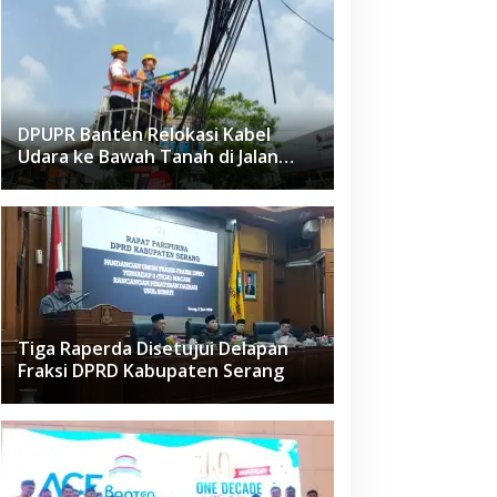
DPUPR Banten Relokasi Kabel
Udara ke Bawah Tanah di Jalan
Raden Fatah Ciledug
Tiga Raperda Disetujui Delapan
Fraksi DPRD Kabupaten Serang