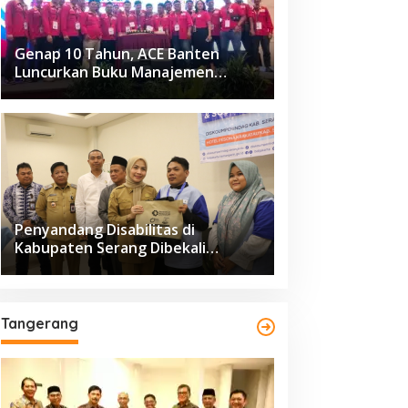
Genap 10 Tahun, ACE Banten
Luncurkan Buku Manajemen
Fasilitas
Penyandang Disabilitas di
Kabupaten Serang Dibekali
Pelatihan Pengolahan Hasil
Perikanan
Tangerang