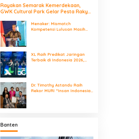
Rayakan Semarak Kemerdekaan,
GWK Cultural Park Gelar Pesta Rakyat
2026
Menaker: Mismatch
Kompetensi Lulusan Masih
Jadi Tantangan Dunia Kerja
XL Raih Predikat Jaringan
Terbaik di Indonesia 2026,
Babak Baru Persaingan
Jaringan Nasional!
Dr. Timothy Astandu Raih
Rekor MURI “Insan Indonesia
yang Mengunjungi Negara
Berdaulat Terbanyak”
Banten