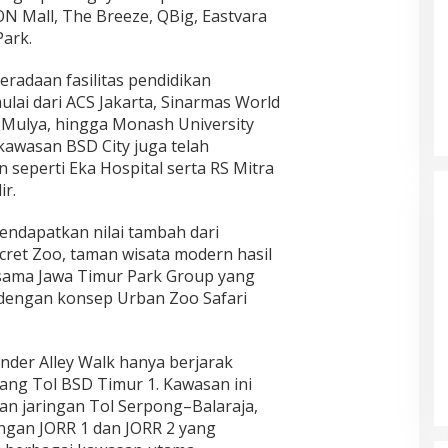
ON Mall, The Breeze, QBig, Eastvara
Park.
radaan fasilitas pendidikan
ulai dari ACS Jakarta, Sinarmas World
a Mulya, hingga Monash University
 kawasan BSD City juga telah
 seperti Eka Hospital serta RS Mitra
r.
endapatkan nilai tambah dari
et Zoo, taman wisata modern hasil
rsama Jawa Timur Park Group yang
 dengan konsep Urban Zoo Safari
Bayar Pajak Makin Mudah, Pemkot
Tangerang Gandeng Tokopedia
Wander Alley Walk hanya berjarak
ang Tol BSD Timur 1. Kawasan ini
an jaringan Tol Serpong–Balaraja,
ingan JORR 1 dan JORR 2 yang