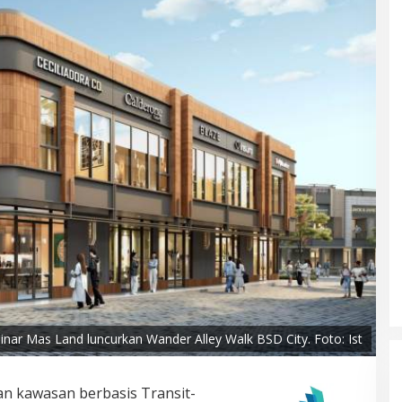
inar Mas Land luncurkan Wander Alley Walk BSD City. Foto: Ist
 kawasan berbasis Transit-