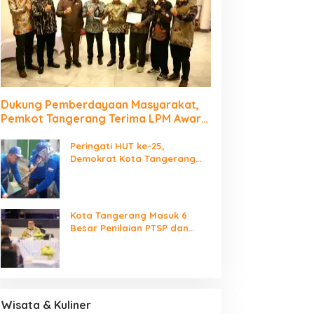
Dukung Pemberdayaan Masyarakat,
Pemkot Tangerang Terima LPM Award
2026
Peringati HUT ke-25,
Demokrat Kota Tangerang
Bersihkan Bantaran Cisadane
dan Tanam Pohon
Kota Tangerang Masuk 6
Besar Penilaian PTSP dan
Percepatan Berusaha
Nasional
Wisata & Kuliner