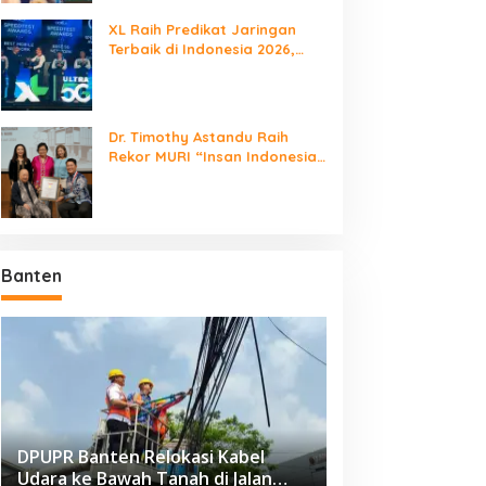
XL Raih Predikat Jaringan
Terbaik di Indonesia 2026,
Babak Baru Persaingan
Jaringan Nasional!
Dr. Timothy Astandu Raih
Rekor MURI “Insan Indonesia
yang Mengunjungi Negara
Berdaulat Terbanyak”
Banten
DPUPR Banten Relokasi Kabel
Udara ke Bawah Tanah di Jalan