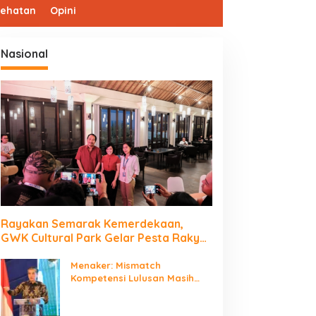
sehatan
Opini
Nasional
Rayakan Semarak Kemerdekaan,
GWK Cultural Park Gelar Pesta Rakyat
2026
Menaker: Mismatch
Kompetensi Lulusan Masih
Jadi Tantangan Dunia Kerja