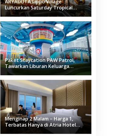
ARYADUTA Lippo Village
Luncurkan Saturday Tropical
Brunch
Paket Staycation PAW Patrol,
Tawarkan Liburan Keluarga
Menyenangkan Hanya di Herloom
Hotel BSD
Menginap 2 Malam – Harga 1,
Terbatas Hanya di Atria Hotel
Gading Serpong