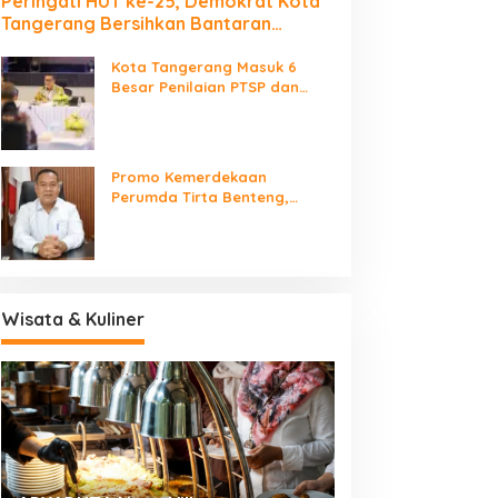
Peringati HUT ke-25, Demokrat Kota
Tangerang Bersihkan Bantaran
Cisadane dan Tanam Pohon
Kota Tangerang Masuk 6
Besar Penilaian PTSP dan
Percepatan Berusaha
Nasional
Promo Kemerdekaan
Perumda Tirta Benteng,
Biaya Sambungan Baru Air
Bersih Cuma Rp237 Ribu
Wisata & Kuliner